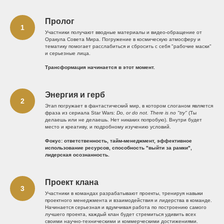
Пролог
Участники получают вводные материалы и видео-обращение от
Оракула Совета Мира. Погружение в космическую атмосферу и
тематику помогает расслабиться и сбросить с себя "рабочие маски"
и серьезные лица.
Трансформация начинается в этот момент.
Энергия и герб
Этап погружает в фантастический мир, в котором слоганом является
фраза из сериала Star Wars:
Do, or do not. There is no "try"
(Ты
делаешь или не делаешь. Нет никаких попробую). Внутри будет
место и креативу, и подробному изучению условий.
Фокус: ответственность, тайм-менеджмент, эффективное
использование ресурсов, способность "выйти за рамки",
лидерская осознанность.
Проект клана
Участники в командах разрабатывают проекты, тренируя навыки
проектного менеджмента и взаимодействия и лидерства в команде.
Начинается серьезная и вдумчивая работа по построению самого
лучшего проекта, каждый клан будет стремиться удивить всех
своими научно-техническими и коммерческими достижениями.