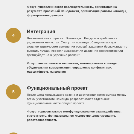
Фокус: управленческая наблюдательность, ориентация на
результат, проектный менеджмент, организация работы команды,
формирование доверия
Интеграция
Внезапный шок сотрясает Вселенную. Ресурсы и требования
радикально меняются .Смогут ли команды объединиться при
сильном критическом изменении условий задания и беспристрастно
выбрать лучший проект? Выдержат ли давление конкурентов или
время уйдет на внутренние распри?
Фокус: аналитическое мышление, мотивирование команды,
убедительная коммуникация, управление конфликтами,
масштабность мышления
Функциональный проект
После шока предыдущего сезона и достижения компромисса между
всеми участниками, команды разрабатывают отдельные
функциональные части общего проекта.
Фокус: горизонтальное межфункциональное взаимодействие,
системность, функциональное лидерство, делегирование,
работоспособность