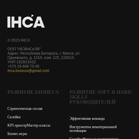
© 2023 IHCA
ООО "АйЭйчСиЭй"
Адрес: Республика Беларусь, г. Минск, ул.
Одоевского, д. 115А, пом. 225, 220015
УНП 192823432
+375 29 668 70 06
ihca.belarus@gmail.com
РАЗВИТИЕ БИЗНЕСА
РАЗВИТИЕ SOFT & HARD
SKILLS
РУКОВОДИТЕЛЕЙ
Стратегическая сессия
Склейка
Эффективная команда
KPI оркестр
Мастер-классы
Инструменты нематериальной
мотивации
Бизнес-игры